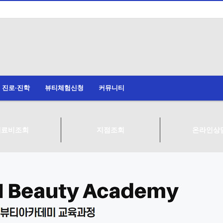
진로·진학
뷰티체험신청
커뮤니티
재료비조회
지점조회
온라인상