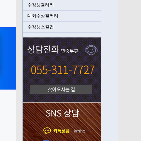
수강생갤러리
대회수상갤러리
수강생스킬업